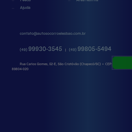
Feeds
Área restrita
Ajuda
contato@
autosocorroelesbao.com.br
99930-3545
99805-5494
(49)
(49)
|
Rua Carlos Gomes, 52-E, São Cristóvão (Chapecó/SC)
•
CEP:
89804
-
020
Auto Socorro Elesbao
Ltda.
© 2025-2026
15.195.384/0001-12
Termos de Uso e Privacidade
Este site usa a fonte Ratio Regular sob licença FontSpring Web Font.