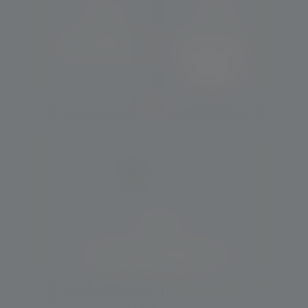
Auto elétrica
Transporte de
máquinas
pesadas
Auto socorro (guincho)