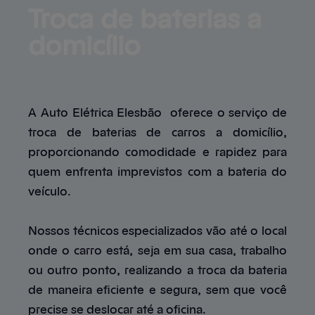
Troca de baterias 
a
domicílio
Serviços
Produtos
Mapa do site
Central de ajuda
Contato
Clientes e parceiros
A Auto Elétrica Elesbão oferece o serviço de
troca de baterias de carros a domicílio,
proporcionando comodidade e rapidez para
quem enfrenta imprevistos com a bateria do
veículo.
Nossos técnicos especializados vão até o local
onde o carro está, seja em sua casa, trabalho
ou outro ponto, realizando a troca da bateria
de maneira eficiente e segura, sem que você
precise se deslocar até a oficina.