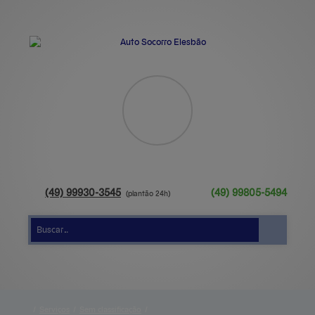
(49)
99930-3545
(49)
99805-5494
/
Serviços
/
Sem classificação
/