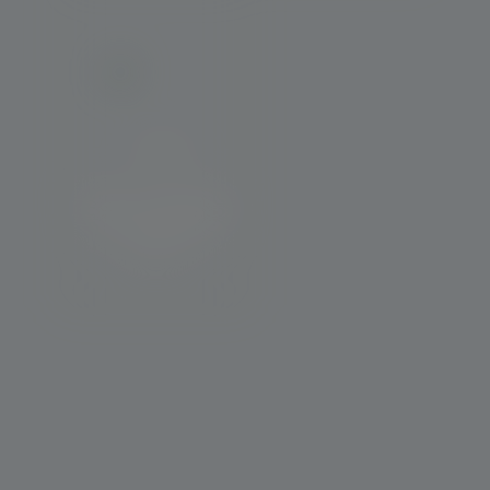
Carga e descarga
com caminhão
munck