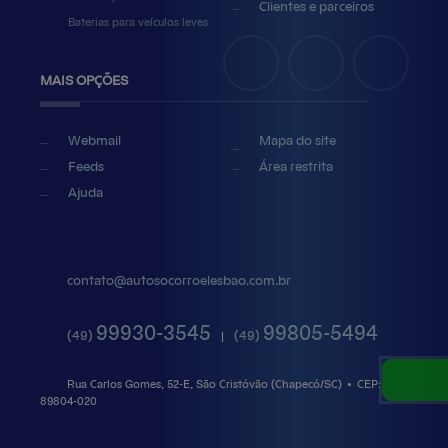
Clientes e parceiros
Baterias para veículos leves
MAIS OPÇÕES
Webmail
Mapa do site
Feeds
Área restrita
Ajuda
contato@
autosocorroelesbao.com.br
99930-3545
99805-5494
(49)
(49)
|
Rua Carlos Gomes, 52-E, São Cristóvão (Chapecó/SC)
•
CEP:
89804
-
020