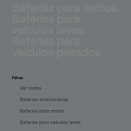
Baterias para motos⸴ 
Baterias para 
veículos 
leves⸴
Baterias para
veículos pesados
Serviços
Produtos
Mapa do site
Central de ajuda
Contato
Clientes e parceiros
Filtros
Ver todos
Baterias estacionárias
Baterias para motos
Baterias para veículos leves