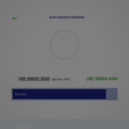
(49)
99930-3545
(49)
99805-5494
/
Produtos
/