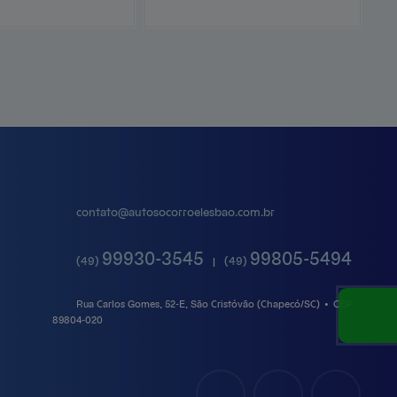
contato@
autosocorroelesbao.com.br
99930-3545
99805-5494
(49)
(49)
|
Rua Carlos Gomes, 52-E, São Cristóvão (Chapecó/SC)
•
CEP:
89804
-
020