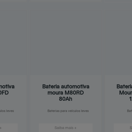
motiva
Bateria automotiva
Bateri
0FD
moura M80RD
Mour
80Ah
ulos leves
Baterias para veículos leves
Bat
+
Saiba mais +
S