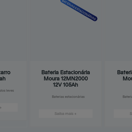
BATERIAS ESTACIONÁRIAS
carro
Bateria Estacionária
Bater
ah
Moura 12MN2000
Mo
12V 105Ah
ulos leves
Baterias estacionárias
Bateri
+
Saiba mais +
S