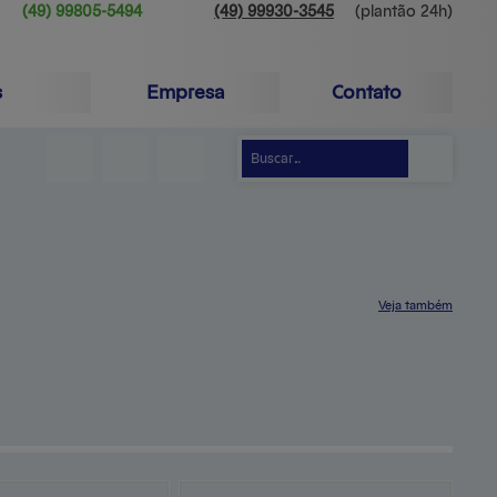
(49)
99805-5494
(49)
99930-3545
s
Empresa
Contato
ionárias
 motos
eículos
eículos
Veja também
Serviços
Produtos
Mapa do site
Central de ajuda
Contato
Clientes e parceiros