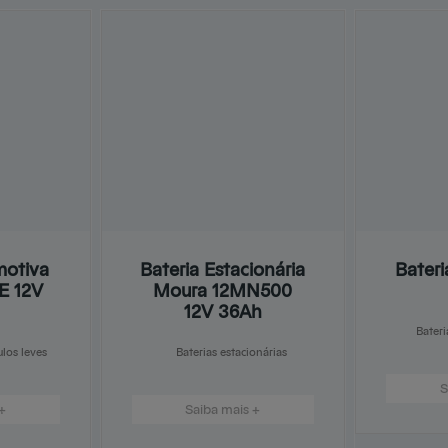
motiva
Bateria Estacionária
Bater
E 12V
Moura 12MN500
12V 36Ah
Bateri
ulos leves
Baterias estacionárias
S
+
Saiba mais +