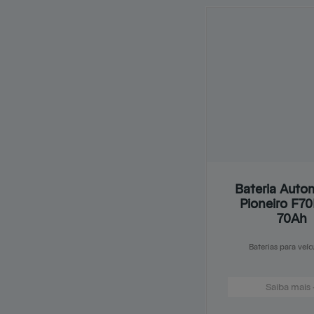
Bateria Auto
Pioneiro F70
70Ah
Baterias para veíc
Saiba mais 