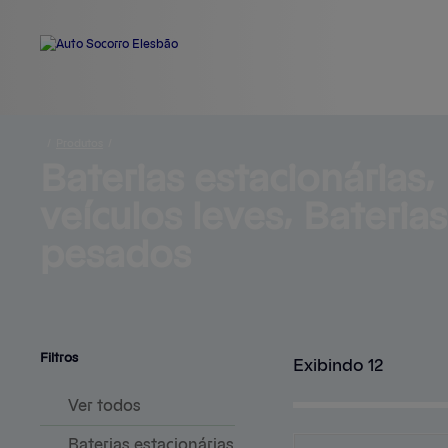
/
Produtos
/
Baterias estacionárias⸴ 
veículos 
leves⸴ Bateria
pesados
Filtros
Exibindo 12
Ver todos
Baterias estacionárias