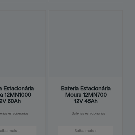
a Estacionária
Bateria Estacionária
a 12MN1000
Moura 12MN700
12V 60Ah
12V 45Ah
erias estacionárias
Baterias estacionárias
aiba mais +
Saiba mais +