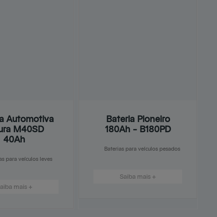
ia Automotiva
Bateria Pioneiro
ura M40SD
180Ah – B180PD
40Ah
Baterias para veículos pesados
as para veículos leves
Saiba mais +
aiba mais +