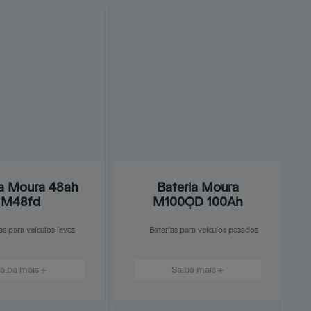
ia Moura 48ah
Bateria Moura
M48fd
M100QD 100Ah
as para veículos leves
Baterias para veículos pesados
aiba mais +
Saiba mais +