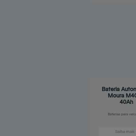
Bateria Auto
Moura M4
40Ah
Baterias para veíc
Saiba mais 