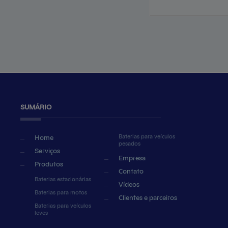
SUMÁRIO
Baterias para veículos
Home
pesados
Serviços
Empresa
Produtos
Contato
Baterias estacionárias
Vídeos
Baterias para motos
Clientes e parceiros
Baterias para veículos
leves